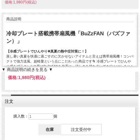
価格:1,980円(税込)
商品説明
冷却プレート搭載携帯扇風機「BuZzFAN（バズファ
ン）」
【冷感プレートでひんやり❄真夏の熱中症対策に！】
蒸し暑い真夏を快適に過ごすのに欠かせないアイテムと言えば携帯扇風機！コンパ
クトで強力送風、超軽量という点にこだわった商品です🌀 冷感プレートでひんや
り感をプラス✨この夏はBuZzFANを片手に、涼しさを持ち歩いてお出かけしません
▼ 商品説明の続きを見る ▼
か？🏖️
価格:
1,980円
(税込)
【3段階風力調節・強力送風】
注文
コンパクトなのに驚くほどパワフル！3段階の風力は、お好みに合わせてワンタッ
チで簡単に切り替え可能です。
購入数：
個
※使用方法：電源のオン・オフと風力の切り替えは上部ボタンを短押
し、冷感プレートのオン・オフは下部ボタンを長押しで操作いただけま
す。
在庫
注文受付中
※しっかりとした風量を実現する設計のため、動作音が感じられる場合
があります。