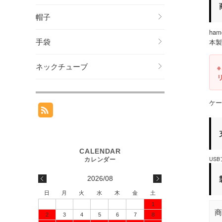
商
帽子
ham
本製
手袋
ネックチューブ
※
ケー
充
US
製
2026/08
日
月
火
水
木
金
土
1
商
2
3
4
5
6
7
8