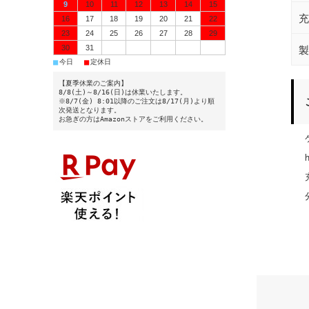
9
10
11
12
13
14
15
充
16
17
18
19
20
21
22
23
24
25
26
27
28
29
製
30
31
■
■
今日
定休日
【夏季休業のご案内】
8/8(土)～8/16(日)は休業いたします。
ご
※8/7(金) 8:01以降のご注文は8/17(月)より順
次発送となります。
お急ぎの方はAmazonストアをご利用ください。